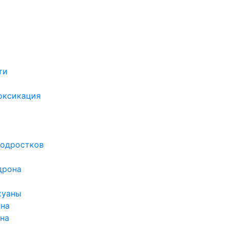
ти
х
оксикация
подростков
дрона
хуаны
ина
ина