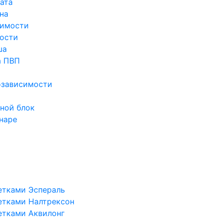
ата
на
симости
ости
ша
а ПВП
озависимости
ной блок
наре
етками Эспераль
етками Налтрексон
етками Аквилонг