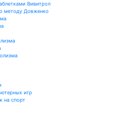
таблетками Вивитрол
по методу Довженко
ома
ма
олизма
а
голизма
и
ьютерных игр
к на спорт