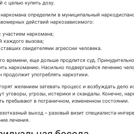
й с целью купить дозу.
ы наркомана определили в муниципальный наркодиспанс
авомерных действий наркозависимого:
с участием наркомана;
й каждого вызова;
 ставших свидетелями агрессии человека.
го времени, еще дольше продлится суд. Принудительн
ть наркоманию. Насильно подвергшийся лечению челов
н продолжит употреблять наркотики.
горят желанием затевать процесс и возбуждать дело и
ут уговоры, угрозы, истерики и скандалы. Конечно, нар
сть пребывают в пограничном, измененном состоянии.
езотказный выход – разовый визит специалиста-интер
ние лечения.
видуальная беседа