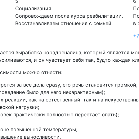
5
6
Социализация
П
Сопровождаем после курса реабилитации.
По
Восстанавливаем отношения с семьей.
в 
+7
вается выработка норадреналина, который является м
силиваются, и он чувствует себя так, будто каждая кл
симости можно отнести:
рется за все дела сразу, его речь становится громкой,
поведение было для него нехарактерным);
х реакции, как на естественный, так и на искусственны
еской нагрузки;
ловек практически полностью перестает спать);
 фоне повышенной температуры;
овышение выносливости.