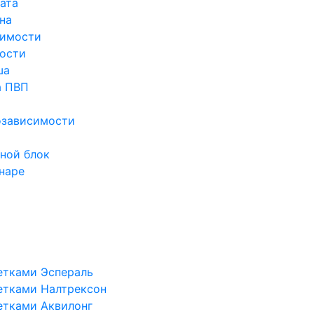
ата
на
симости
ости
ша
а ПВП
озависимости
ной блок
наре
етками Эспераль
етками Налтрексон
етками Аквилонг