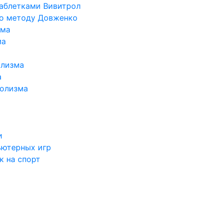
таблетками Вивитрол
по методу Довженко
ома
ма
олизма
а
голизма
и
ьютерных игр
к на спорт