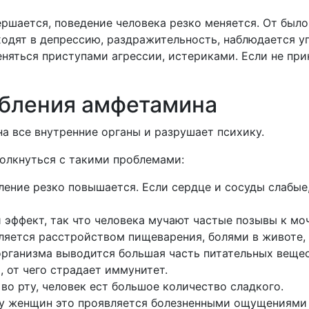
ершается, поведение человека резко меняется. От был
ходят в депрессию, раздражительность, наблюдается у
няться приступами агрессии, истериками. Если не при
ебления амфетамина
а все внутренние органы и разрушает психику.
олкнуться с такими проблемами:
ление резко повышается. Если сердце и сосуды слабые
 эффект, так что человека мучают частые позывы к мо
ляется расстройством пищеварения, болями в животе, 
организма выводится большая часть питательных вещес
 от чего страдает иммунитет.
во рту, человек ест большое количество сладкого.
у женщин это проявляется болезненными ощущениями в