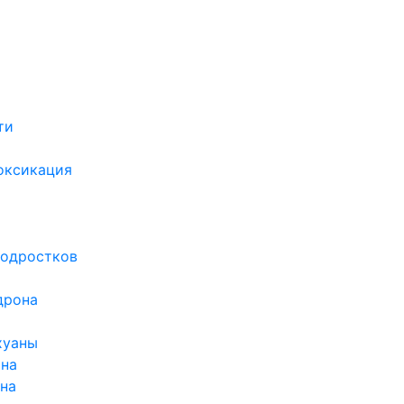
ти
х
оксикация
подростков
дрона
хуаны
ина
ина